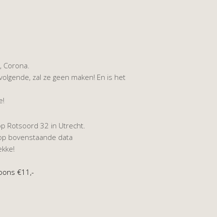
, Corona.
olgende, zal ze geen maken! En is het
e!
op Rotsoord 32 in Utrecht.
op bovenstaande data
ekke!
oons €11,-