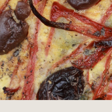
About
claygro