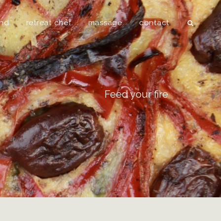
Searc
und
retreat chef
massage
contact
Feed your fire