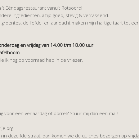
 ‘t Eéndagsrestaurant vanuit Rotsoord!
ere ingredienten, altijd goed, stevig & verrassend.
 groentes, de liefde en aandacht maken mijn hartige taart tot een
onderdag en vrijdag van 14.00 t/m 18.00 uur!
Tafelboom.
e ik nog op voorraad heb in de vriezer.
 voor een verjaardag of borrel? Stuur mij dan een mail!
je.org
en in dezelfde straat, dan komen we de quiches bezorgen op vrijda