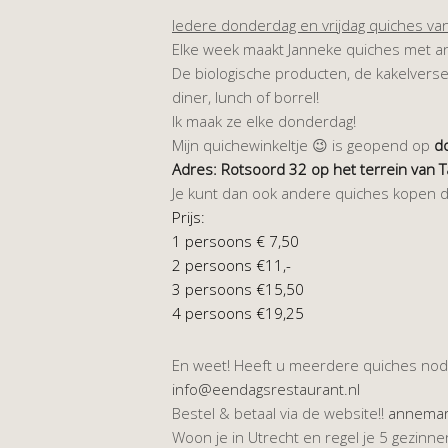
Iedere donderdag en vrijdag quiches van
Elke week maakt Janneke quiches met and
De biologische producten, de kakelverse
diner, lunch of borrel!
Ik maak ze elke donderdag!
Mijn quichewinkeltje 😉 is geopend op
d
Adres: Rotsoord 32 op het terrein van 
Je kunt dan ook andere quiches kopen di
Prijs:
1 persoons € 7,50
2 persoons €11,-
3 persoons €15,50
4 persoons €19,25
En weet! Heeft u meerdere quiches nodig
info@eendagsrestaurant.nl
Bestel & betaal via de website!!
annemari
Woon je in Utrecht en regel je 5 gezinn